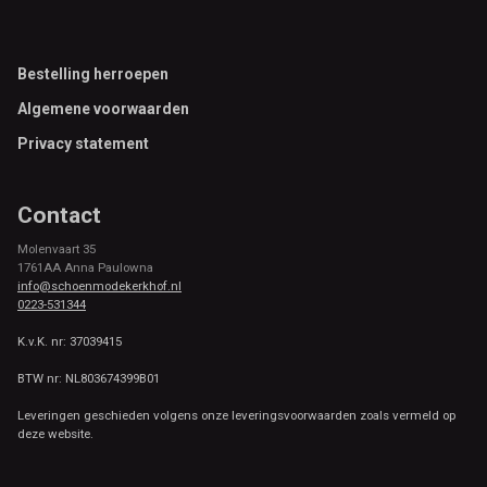
Footer
Bestelling herroepen
Algemene voorwaarden
Privacy statement
Contact
Molenvaart 35
1761AA Anna Paulowna
info@schoenmodekerkhof.nl
0223-531344
K.v.K. nr: 37039415
BTW nr: NL803674399B01
Leveringen geschieden volgens onze leveringsvoorwaarden zoals vermeld op
deze website.