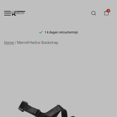
0
14 dagen retourtermijn
Merrell
Home
Merrell Harbor Backstrap
Harbor
Backstrap
-
Schoenmode
Kerkhof