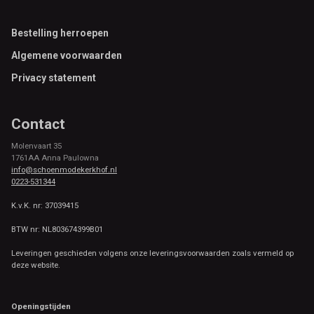
Footer
Bestelling herroepen
Algemene voorwaarden
Privacy statement
Contact
Molenvaart 35
1761AA Anna Paulowna
info@schoenmodekerkhof.nl
0223-531344
K.v.K. nr: 37039415
BTW nr: NL803674399B01
Leveringen geschieden volgens onze leveringsvoorwaarden zoals vermeld op
deze website.
Openingstijden