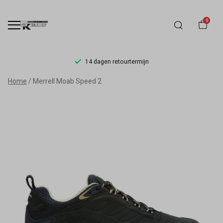
0
14 dagen retourtermijn
Merrell
Home
Merrell Moab Speed 2
Moab
Speed
2
-
Schoenmode
Kerkhof