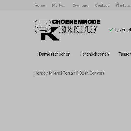
Home
Merken
Over ons
Contact
Klantens
Levertij
Damesschoenen
Herenschoenen
Tasse
Merrell
Home
Merrell Terran 3 Cush Convert
Terran
3
Cush
Convert