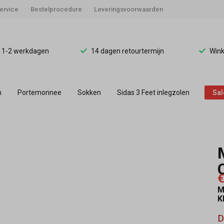
ervice
Bestelprocedure
Leveringsvoorwaarden
d 1-2 werkdagen
14 dagen retourtermijn
Wink
n
Portemonnee
Sokken
Sidas 3 Feet inlegzolen
Sal
€
M
K
D