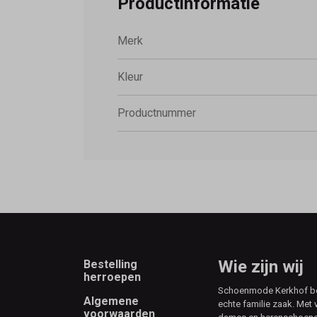
Productinformatie
Merk
Kleur
Productnummer
Footer
Wie zijn wij
Bestelling
herroepen
Schoenmode Kerkhof best
Algemene
echte familie zaak. Met 
voorwaarden