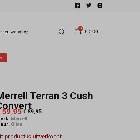
0
€ 0,00
el en webshop
e
Merrell Terran 3 Cush
Convert
 59,95
€ 89,95
erk:
Merrell
leur:
Olive
it product is uitverkocht.