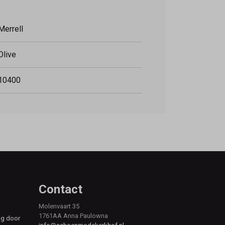
Merrell
Olive
10400
Contact
Molenvaart 35
1761AA Anna Paulowna
ag door