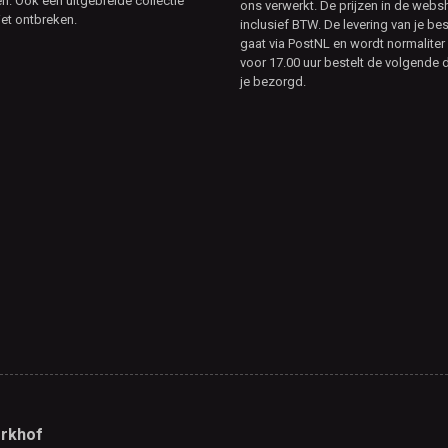
. Ook een uitgebreide collectie
ons verwerkt. De prijzen in de webs
et ontbreken.
inclusief BTW. De levering van je bes
gaat via PostNL en wordt normaliter 
voor 17.00 uur bestelt de volgende d
je bezorgd.
rkhof