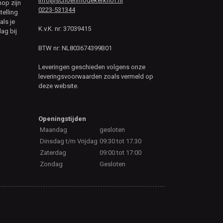
info@schoenmodekerkhof.nl
hop zijn
0223-531344
telling
als je
K.v.K. nr: 37039415
ag bij
BTW nr: NL803674399B01
Leveringen geschieden volgens onze
leveringsvoorwaarden zoals vermeld op
deze website.
Openingstijden
Maandag
gesloten
Dinsdag t/m Vrijdag
09:30 tot 17.30
Zaterdag
09:00 tot 17:00
Zondag
Gesloten