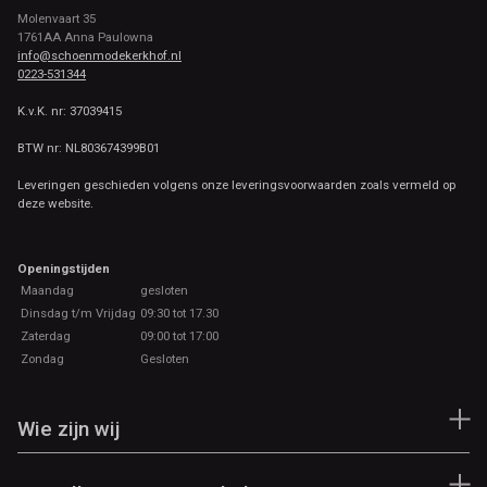
Molenvaart 35
1761AA Anna Paulowna
info@schoenmodekerkhof.nl
0223-531344
K.v.K. nr: 37039415
BTW nr: NL803674399B01
Leveringen geschieden volgens onze leveringsvoorwaarden zoals vermeld op
deze website.
Openingstijden
Maandag
gesloten
Dinsdag t/m Vrijdag
09:30 tot 17.30
Zaterdag
09:00 tot 17:00
Zondag
Gesloten
Wie zijn wij