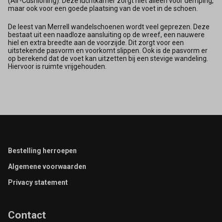
(Air-Cushioning). Deze luchtkamer zorgt niet alleen voor demping,
maar ook voor een goede plaatsing van de voet in de schoen.
De leest van Merrell wandelschoenen wordt veel geprezen. Deze
bestaat uit een naadloze aansluiting op de wreef, een nauwere
hiel en extra breedte aan de voorzijde. Dit zorgt voor een
uitstekende pasvorm en voorkomt slippen. Ook is de pasvorm er
op berekend dat de voet kan uitzetten bij een stevige wandeling.
Hiervoor is ruimte vrijgehouden.
Footer
Bestelling herroepen
Algemene voorwaarden
Privacy statement
Contact