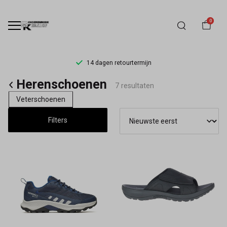
0
14 dagen retourtermijn
Herenschoenen
Herenschoenen
7 resultaten
-
Veterschoenen
Schoenmode
Filters
Kerkhof