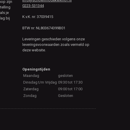
info@schoenmodekerkhof.nl
hop zijn
0223-531344
telling
als je
K.v.K. nr: 37039415
ag bij
BTW nr: NL803674399B01
Leveringen geschieden volgens onze
leveringsvoorwaarden zoals vermeld op
deze website.
Openingstijden
Maandag
gesloten
Dinsdag t/m Vrijdag
09:30 tot 17.30
Zaterdag
09:00 tot 17:00
Zondag
Gesloten