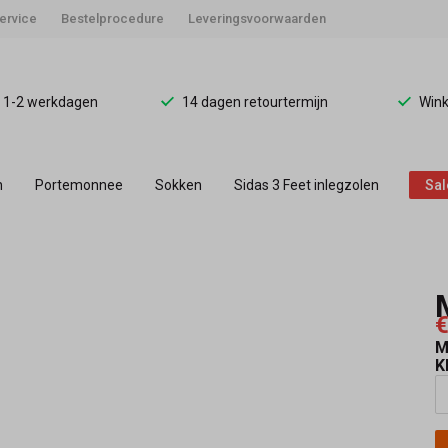
ervice
Bestelprocedure
Leveringsvoorwaarden
d 1-2 werkdagen
14 dagen retourtermijn
Wink
n
Portemonnee
Sokken
Sidas 3 Feet inlegzolen
Sal
€
M
K