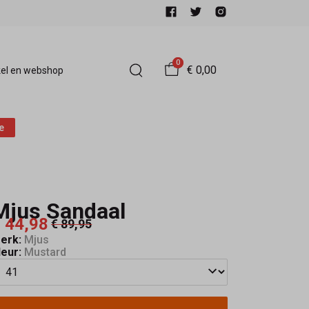
0
€ 0,00
el en webshop
e
Mjus Sandaal
 44,98
€ 89,95
erk:
Mjus
leur:
Mustard