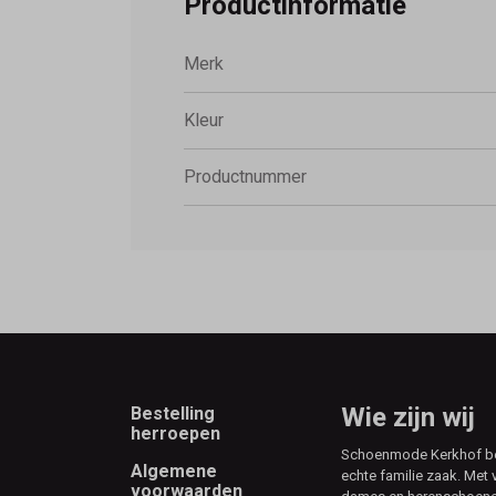
Productinformatie
Merk
Kleur
Productnummer
Footer
Wie zijn wij
Bestelling
herroepen
Schoenmode Kerkhof best
Algemene
echte familie zaak. Met 
voorwaarden