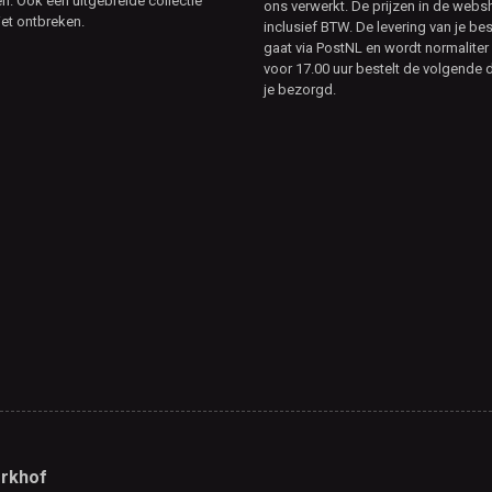
. Ook een uitgebreide collectie
ons verwerkt. De prijzen in de webs
et ontbreken.
inclusief BTW. De levering van je bes
gaat via PostNL en wordt normaliter 
voor 17.00 uur bestelt de volgende d
je bezorgd.
rkhof