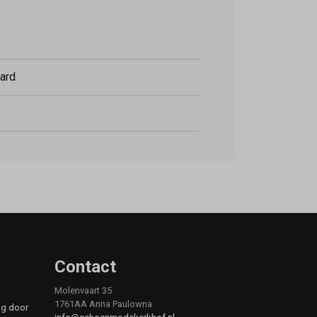
ard
Contact
Molenvaart 35
1761AA Anna Paulowna
ag door