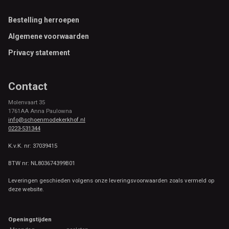
Footer
Bestelling herroepen
Algemene voorwaarden
Privacy statement
Contact
Molenvaart 35
1761AA Anna Paulowna
info@schoenmodekerkhof.nl
0223-531344
K.v.K. nr: 37039415
BTW nr: NL803674399B01
Leveringen geschieden volgens onze leveringsvoorwaarden zoals vermeld op
deze website.
Openingstijden