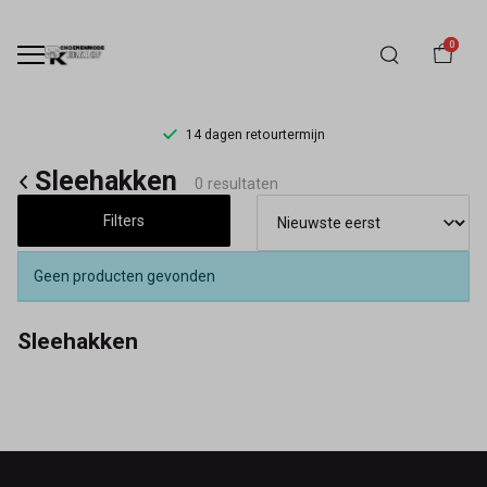
0
14 dagen retourtermijn
Sleehakken
Sleehakken
0 resultaten
-
Filters
Schoenmode
Geen producten gevonden
Kerkhof
Sleehakken