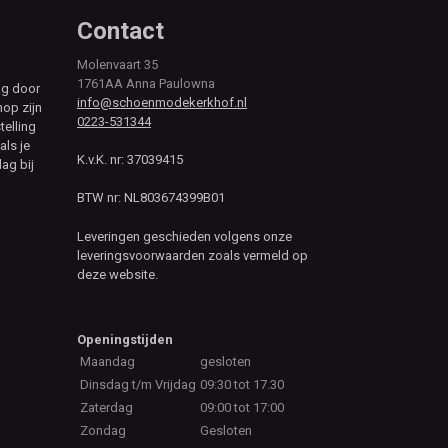
Contact
Molenvaart 35
1761AA Anna Paulowna
ag door
info@schoenmodekerkhof.nl
hop zijn
0223-531344
telling
als je
K.v.K. nr: 37039415
ag bij
BTW nr: NL803674399B01
Leveringen geschieden volgens onze
leveringsvoorwaarden zoals vermeld op
deze website.
Openingstijden
Maandag
gesloten
Dinsdag t/m Vrijdag
09:30 tot 17.30
Zaterdag
09:00 tot 17:00
Zondag
Gesloten