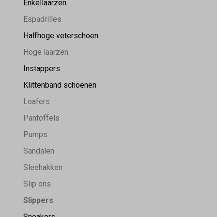
Enkellaarzen
Espadrilles
Halfhoge veterschoen
Hoge laarzen
Instappers
Klittenband schoenen
Loafers
Pantoffels
Pumps
Sandalen
Sleehakken
Slip ons
Slippers
Sneakers