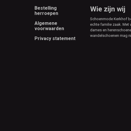
Footer
Wie zijn wij
Bestelling
herroepen
Schoenmode Kerkhof best
Algemene
echte familie zaak. Met 
voorwaarden
dames en herenschoenen
wandelschoenen mag ni
Privacy statement