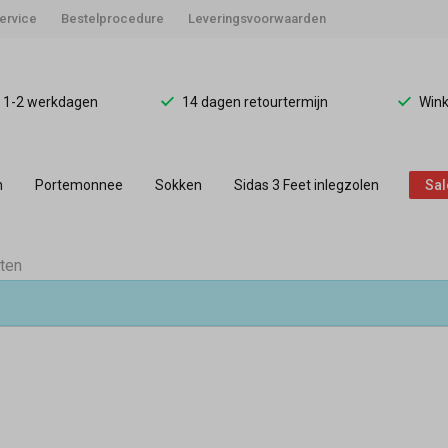
ervice
Bestelprocedure
Leveringsvoorwaarden
d 1-2 werkdagen
14 dagen retourtermijn
Wink
n
Portemonnee
Sokken
Sidas 3 Feet inlegzolen
Sal
aten