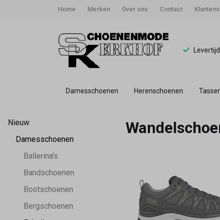
Home
Merken
Over ons
Contact
Klantens
Levertij
Damesschoenen
Herenschoenen
Tasse
Wandelschoenen
Nieuw
Wandelschoe
-
Damesschoenen
Schoenmode
Ballerina's
Bandschoenen
Kerkhof
Bootschoenen
Bergschoenen