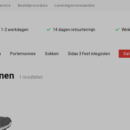
ervice
Bestelprocedure
Leveringsvoorwaarden
d 1-2 werkdagen
14 dagen retourtermijn
Wink
n
Portemonnee
Sokken
Sidas 3 Feet inlegzolen
Sal
nen
1 resultaten