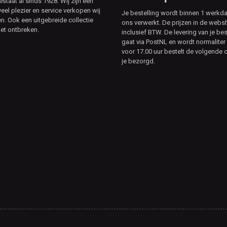
aat al sinds 1928. Wij zijn een
veel plezier en service verkopen wij
Je bestelling wordt binnen 1 werkd
. Ook een uitgebreide collectie
ons verwerkt. De prijzen in de webs
et ontbreken.
inclusief BTW. De levering van je bes
gaat via PostNL en wordt normaliter 
voor 17.00 uur bestelt de volgende d
je bezorgd.