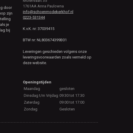
Molenvaart 35
1761AA Anna Paulowna
ag door
info@schoenmodekerkhof.nl
hop zijn
0223-531344
telling
als je
K.v.K. nr: 37039415
ag bij
BTW nr: NL803674399B01
Leveringen geschieden volgens onze
leveringsvoorwaarden zoals vermeld op
deze website.
Openingstijden
Maandag
gesloten
Dinsdag t/m Vrijdag
09:30 tot 17.30
Zaterdag
09:00 tot 17:00
Zondag
Gesloten