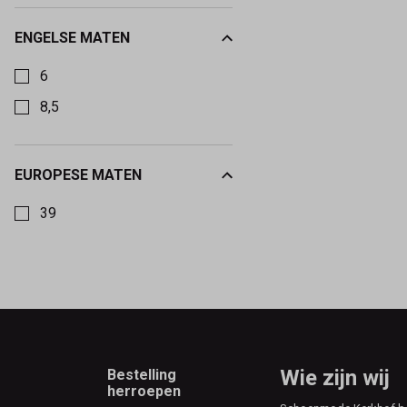
ENGELSE MATEN
Kies een Engelse maten om op te filteren
6
8,5
EUROPESE MATEN
Kies een Europese maten om op te filteren
39
Footer
Wie zijn wij
Bestelling
herroepen