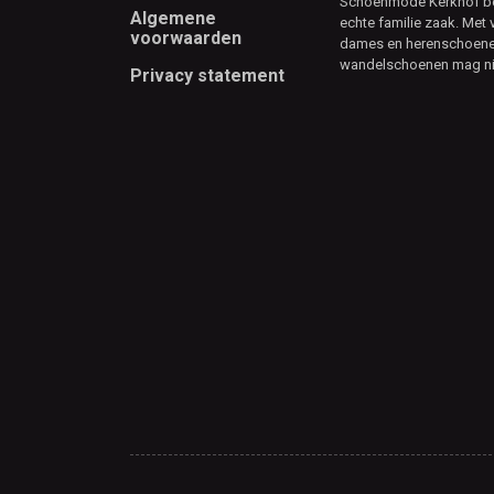
Schoenmode Kerkhof best
Algemene
echte familie zaak. Met 
voorwaarden
dames en herenschoenen
wandelschoenen mag ni
Privacy statement