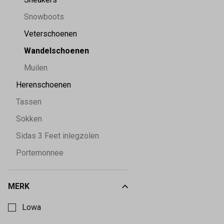
Snowboots
Veterschoenen
Wandelschoenen
Muilen
Herenschoenen
Tassen
Sokken
Sidas 3 Feet inlegzolen
Portemonnee
MERK
Kies een Merk om op te filteren
Lowa