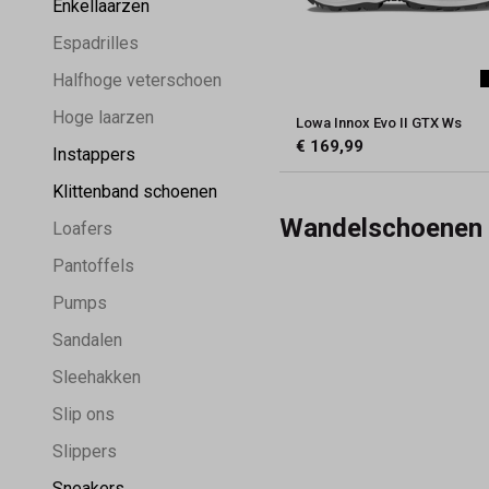
Enkellaarzen
Espadrilles
Halfhoge veterschoen
Hoge laarzen
Lowa Innox Evo II GTX Ws
€ 169,99
Instappers
Klittenband schoenen
Wandelschoenen
Loafers
Pantoffels
Pumps
Sandalen
Sleehakken
Slip ons
Slippers
Sneakers