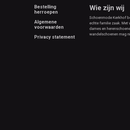
Footer
Wie zijn wij
Bestelling
herroepen
Schoenmode Kerkhof best
Algemene
echte familie zaak. Met 
voorwaarden
dames en herenschoenen
wandelschoenen mag ni
Privacy statement