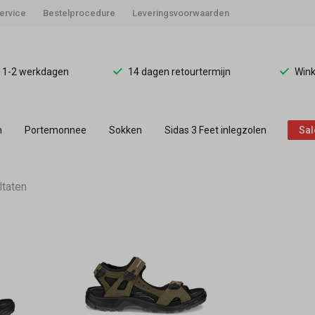
ervice
Bestelprocedure
Leveringsvoorwaarden
d 1-2 werkdagen
14 dagen retourtermijn
Wink
n
Portemonnee
Sokken
Sidas 3 Feet inlegzolen
Sal
ltaten