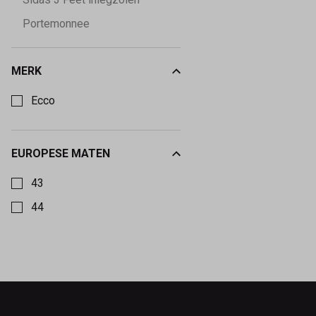
Portemonnee
MERK
Kies een Merk om op te filteren
Ecco
EUROPESE MATEN
Kies een Europese maten om op te filteren
43
44