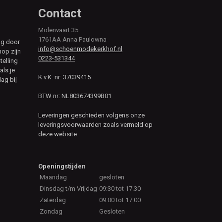
Contact
Molenvaart 35
1761AA Anna Paulowna
ag door
info@schoenmodekerkhof.nl
hop zijn
0223-531344
telling
als je
K.v.K. nr: 37039415
ag bij
BTW nr: NL803674399B01
Leveringen geschieden volgens onze
leveringsvoorwaarden zoals vermeld op
deze website.
Openingstijden
Maandag
gesloten
Dinsdag t/m Vrijdag
09:30 tot 17.30
Zaterdag
09:00 tot 17:00
Zondag
Gesloten