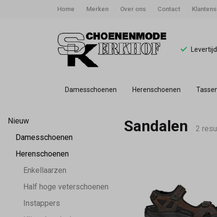
Home
Merken
Over ons
Contact
Klantens
Levertij
Damesschoenen
Herenschoenen
Tasse
Sandalen
Nieuw
Sandalen
-
2 resu
Damesschoenen
Schoenmode
Herenschoenen
Enkellaarzen
Kerkhof
Half hoge veterschoenen
Instappers