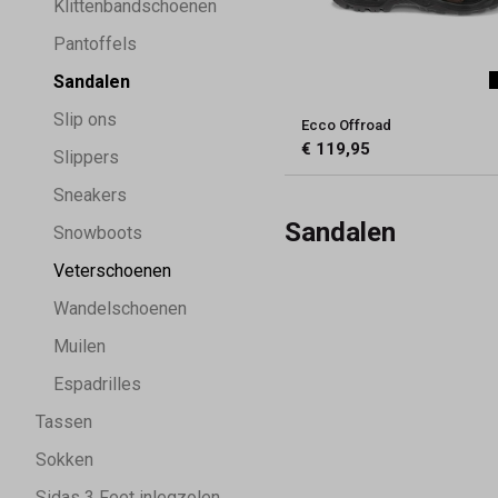
Klittenbandschoenen
Pantoffels
Sandalen
Slip ons
Ecco Offroad
€ 119,95
Slippers
Sneakers
Sandalen
Snowboots
Veterschoenen
Wandelschoenen
Muilen
Espadrilles
Tassen
Sokken
Sidas 3 Feet inlegzolen