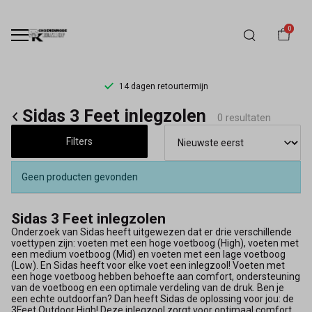
0
14 dagen retourtermijn
Sidas
Sidas 3 Feet inlegzolen
0 resultaten
3
Filters
Feet
Geen producten gevonden
inlegzolen
Sidas 3 Feet inlegzolen
-
Onderzoek van Sidas heeft uitgewezen dat er drie verschillende
voettypen zijn: voeten met een hoge voetboog (High), voeten met
Schoenmode
een medium voetboog (Mid) en voeten met een lage voetboog
(Low). En Sidas heeft voor elke voet een inlegzool! Voeten met
een hoge voetboog hebben behoefte aan comfort, ondersteuning
Kerkhof
van de voetboog en een optimale verdeling van de druk. Ben je
een echte outdoorfan? Dan heeft Sidas de oplossing voor jou: de
3Feet Outdoor High! Deze inlegzool zorgt voor optimaal comfort