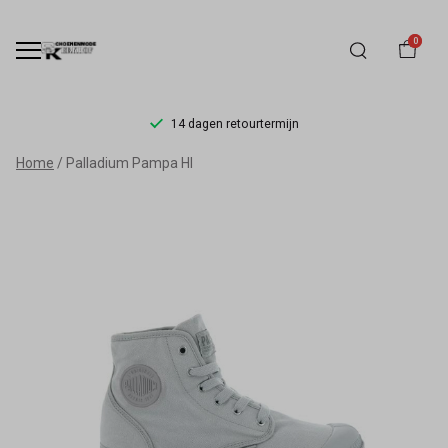
0
14 dagen retourtermijn
Palladium
Home
Palladium Pampa HI
Pampa
HI
-
Schoenmode
Kerkhof