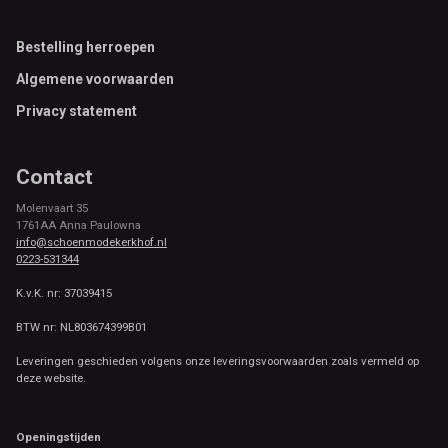
Footer
Bestelling herroepen
Algemene voorwaarden
Privacy statement
Contact
Molenvaart 35
1761AA Anna Paulowna
info@schoenmodekerkhof.nl
0223-531344
K.v.K. nr: 37039415
BTW nr: NL803674399B01
Leveringen geschieden volgens onze leveringsvoorwaarden zoals vermeld op
deze website.
Openingstijden