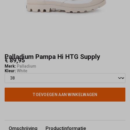
Kerkhof
Palladium Pampa Hi HTG Supply
€ 89,95
Merk:
Palladium
Kleur:
White
TOEVOEGEN AAN WINKELWAGEN
Omschrijving
Productinformatie