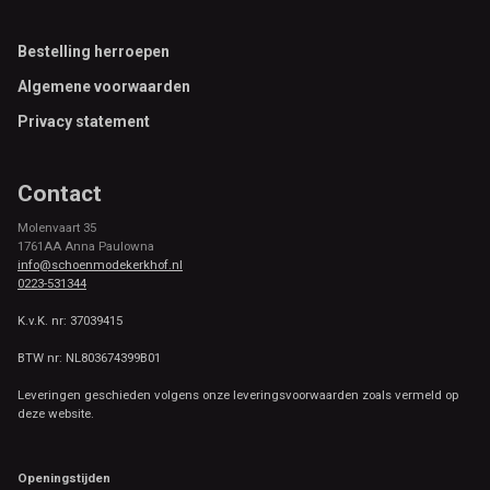
Footer
Bestelling herroepen
Algemene voorwaarden
Privacy statement
Contact
Molenvaart 35
1761AA Anna Paulowna
info@schoenmodekerkhof.nl
0223-531344
K.v.K. nr: 37039415
BTW nr: NL803674399B01
Leveringen geschieden volgens onze leveringsvoorwaarden zoals vermeld op
deze website.
Openingstijden