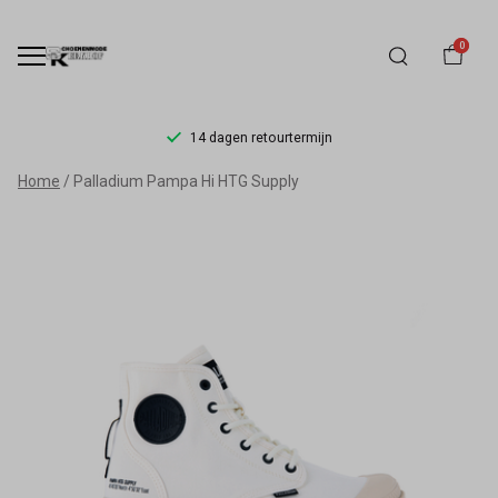
0
14 dagen retourtermijn
Palladium
Home
Palladium Pampa Hi HTG Supply
Pampa
Hi
HTG
Supply
-
Schoenmode