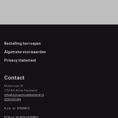
Footer
Bestelling herroepen
Algemene voorwaarden
Privacy statement
Contact
Molenvaart 35
1761AA Anna Paulowna
info@schoenmodekerkhof.nl
0223-531344
K.v.K. nr: 37039415
BTW nr: NL803674399B01