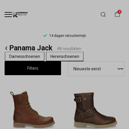
0
14 dagen retourtermijn
Panama
Panama Jack
48 resultaten
Jack
Damesschoenen
Herenschoenen
Schoenen
Filters
|
Schoenmode
Kerkhof
–