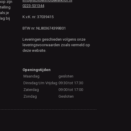
info@schoenmodekerkhof.nl
hop zijn
0223-531344
telling
als je
K.v.K. nr: 37039415
ag bij
BTW nr: NL803674399B01
Leveringen geschieden volgens onze
leveringsvoorwaarden zoals vermeld op
deze website.
Openingstijden
Maandag
gesloten
Dinsdag t/m Vrijdag
09:30 tot 17.30
Zaterdag
09:00 tot 17:00
Zondag
Gesloten