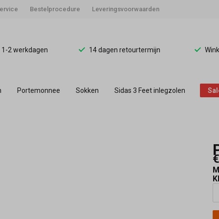
ervice
Bestelprocedure
Leveringsvoorwaarden
d 1-2 werkdagen
14 dagen retourtermijn
Wink
n
Portemonnee
Sokken
Sidas 3 Feet inlegzolen
Sal
€
M
K