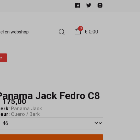
0
€ 0,00
el en webshop
e
Panama Jack Fedro C8
 175,00
erk:
Panama Jack
leur:
Cuero / Bark