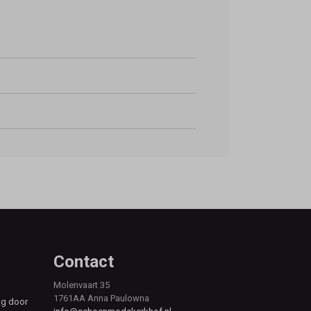
Contact
Molenvaart 35
1761AA Anna Paulowna
ag door