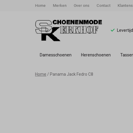
Home
Merken
Over ons
Contact
Klantens
Levertij
Damesschoenen
Herenschoenen
Tasse
Panama
Home
Panama Jack Fedro C8
Jack
Fedro
C8
-