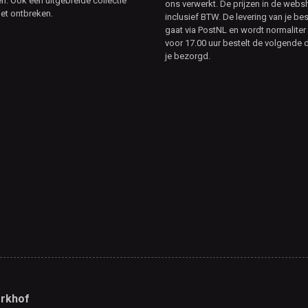
. Ook een uitgebreide collectie
ons verwerkt. De prijzen in de webs
et ontbreken.
inclusief BTW. De levering van je bes
gaat via PostNL en wordt normaliter 
voor 17.00 uur bestelt de volgende d
je bezorgd.
rkhof