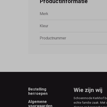
Productinformatie
Merk
Kleur
Productnummer
Footer
Wie zijn wij
Bestelling
herroepen
Schoenmode Kerkhof best
Algemene
echte familie zaak. Met 
voorwaarden