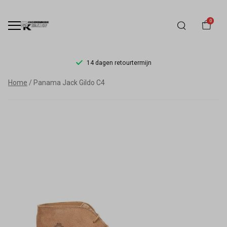
0
14 dagen retourtermijn
Panama
Home
Panama Jack Gildo C4
Jack
Gildo
C4
-
Schoenmode
Kerkhof