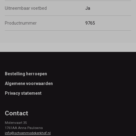
Uitneembaar voetbed
Ja
Productnummer
9765
Footer
Bestelling herroepen
Algemene voorwaarden
Privacy statement
Contact
Molenvaart 35
1761AA Anna Paulowna
info@schoenmodekerkhof.nl