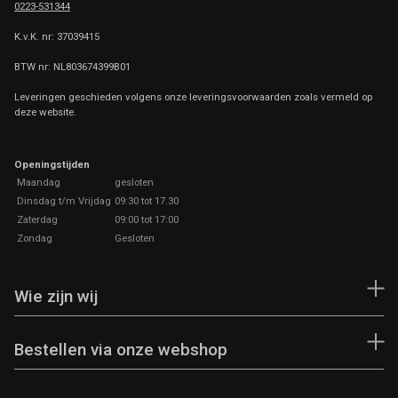
0223-531344
K.v.K. nr: 37039415
BTW nr: NL803674399B01
Leveringen geschieden volgens onze leveringsvoorwaarden zoals vermeld op
deze website.
Openingstijden
Maandag
gesloten
Dinsdag t/m Vrijdag
09:30 tot 17.30
Zaterdag
09:00 tot 17:00
Zondag
Gesloten
Wie zijn wij
Bestellen via onze webshop