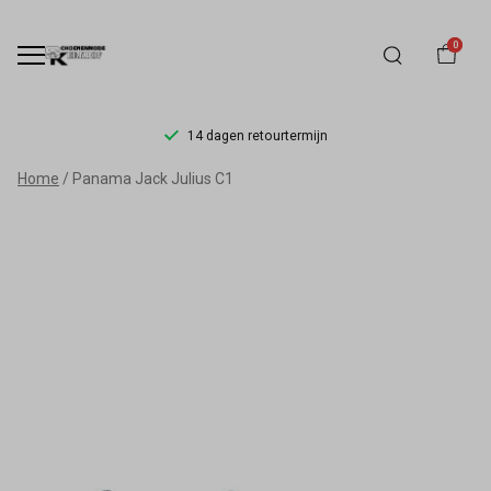
0
14 dagen retourtermijn
Panama
Home
Panama Jack Julius C1
Jack
Julius
C1
-
Schoenmode
Kerkhof