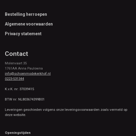
Footer
Bestelling herroepen
Algemene voorwaarden
Privacy statement
Contact
Molenvaart 35
1761AA Anna Paulowna
info@schoenmodekerkhof.nl
0223-531344
K.v.K. nr: 37039415
BTW nr: NL803674399B01
Leveringen geschieden volgens onze leveringsvoorwaarden zoals vermeld op
deze website.
Openingstijden