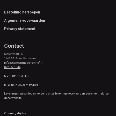
Footer
Bestelling herroepen
Algemene voorwaarden
Privacy statement
Contact
Molenvaart 35
1761AA Anna Paulowna
info@schoenmodekerkhof.nl
0223-531344
K.v.K. nr: 37039415
BTW nr: NL803674399B01
Leveringen geschieden volgens onze leveringsvoorwaarden zoals vermeld op
deze website.
Openingstijden