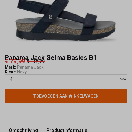
Kerkhof
Panama Jack Selma Basics B1
€ 79,99
€ 119,99
Merk:
Panama Jack
Kleur:
Navy
TOEVOEGEN AAN WINKELWAGEN
Omschrijving
Productinformatie