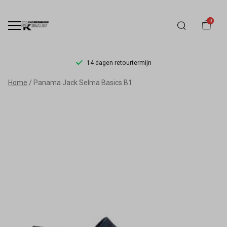
0
14 dagen retourtermijn
Panama
Home
Panama Jack Selma Basics B1
Jack
Selma
Basics
B1
-
Schoenmode