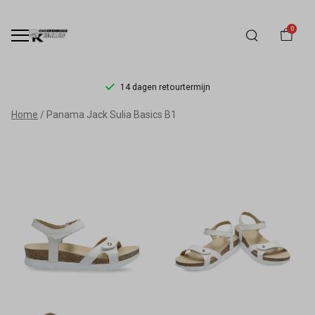
0
14 dagen retourtermijn
Panama
Home
Panama Jack Sulia Basics B1
Jack
Sulia
-
Schoenmode
Kerkhof