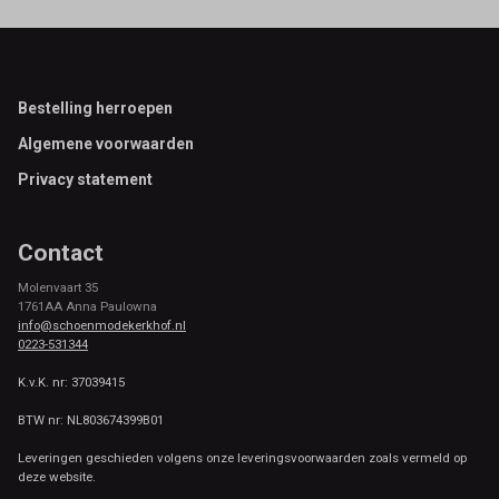
Footer
Bestelling herroepen
Algemene voorwaarden
Privacy statement
Contact
Molenvaart 35
1761AA Anna Paulowna
info@schoenmodekerkhof.nl
0223-531344
K.v.K. nr: 37039415
BTW nr: NL803674399B01
Leveringen geschieden volgens onze leveringsvoorwaarden zoals vermeld op
deze website.