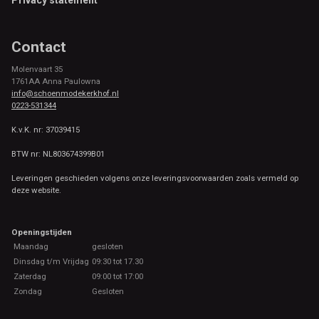
Contact
Molenvaart 35
1761AA Anna Paulowna
info@schoenmodekerkhof.nl
0223-531344
K.v.K. nr: 37039415
BTW nr: NL803674399B01
Leveringen geschieden volgens onze leveringsvoorwaarden zoals vermeld op
deze website.
Openingstijden
Maandag
gesloten
Dinsdag t/m Vrijdag
09:30 tot 17.30
Zaterdag
09:00 tot 17:00
Zondag
Gesloten