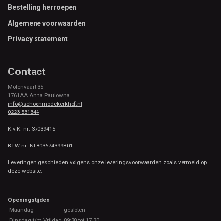
Footer
Bestelling herroepen
Algemene voorwaarden
Privacy statement
Contact
Molenvaart 35
1761AA Anna Paulowna
info@schoenmodekerkhof.nl
0223-531344
K.v.K. nr: 37039415
BTW nr: NL803674399B01
Leveringen geschieden volgens onze leveringsvoorwaarden zoals vermeld op
deze website.
Openingstijden
Maandag
gesloten
Dinsdag t/m Vrijdag
09:30 tot 17.30