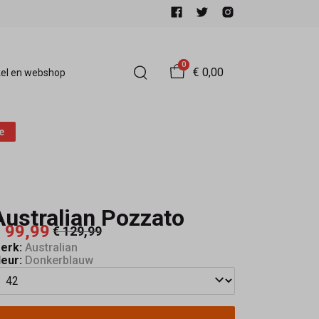
0
€ 0,00
el en webshop
e
Australian Pozzato
 99,99
€ 129,99
erk:
Australian
leur:
Donkerblauw