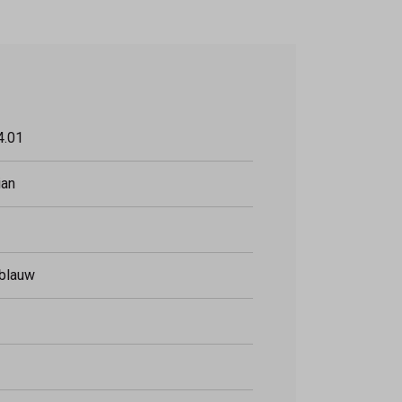
4.01
ian
blauw