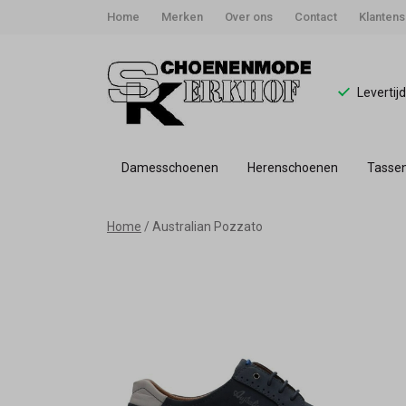
Home
Merken
Over ons
Contact
Klantens
Levertij
Damesschoenen
Herenschoenen
Tasse
Australian
Home
Australian Pozzato
Pozatto
-
Schoenmode
Kerkhof