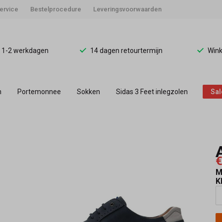
ervice
Bestelprocedure
Leveringsvoorwaarden
d 1-2 werkdagen
14 dagen retourtermijn
Wink
n
Portemonnee
Sokken
Sidas 3 Feet inlegzolen
Sal
€
M
K