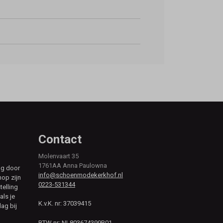
Contact
Molenvaart 35
1761AA Anna Paulowna
ag door
info@schoenmodekerkhof.nl
hop zijn
0223-531344
telling
als je
K.v.K. nr: 37039415
ag bij
BTW nr: NL803674399B01