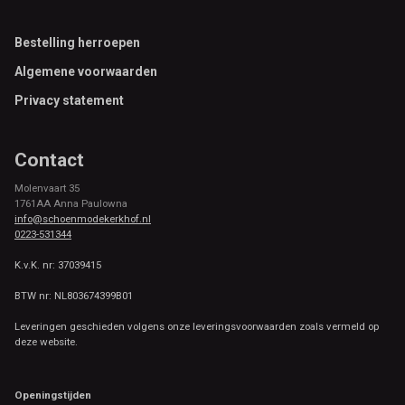
Footer
Bestelling herroepen
Algemene voorwaarden
Privacy statement
Contact
Molenvaart 35
1761AA Anna Paulowna
info@schoenmodekerkhof.nl
0223-531344
K.v.K. nr: 37039415
BTW nr: NL803674399B01
Leveringen geschieden volgens onze leveringsvoorwaarden zoals vermeld op
deze website.
Openingstijden