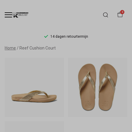
0
14 dagen retourtermijn
Reef
Home
Reef Cushion Court
Cushion
Court
-
Schoenmode
Kerkhof