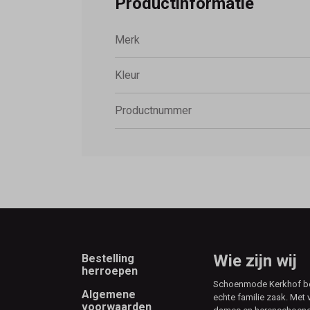
Productinformatie
Merk
Kleur
Productnummer
Footer
Wie zijn wij
Bestelling
herroepen
Schoenmode Kerkhof best
Algemene
echte familie zaak. Met 
voorwaarden