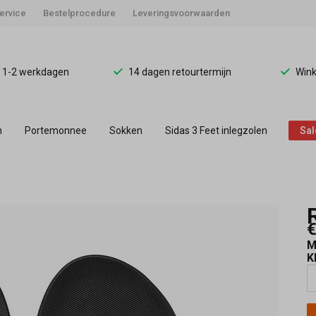
ervice
Bestelprocedure
Leveringsvoorwaarden
d 1-2 werkdagen
14 dagen retourtermijn
Wink
n
Portemonnee
Sokken
Sidas 3 Feet inlegzolen
Sal
€
M
K