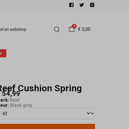
0
€ 0,00
el en webshop
e
Reef Cushion Spring
 54,99
erk:
Reef
leur:
Black grey