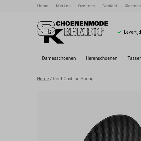
Home
Merken
Over ons
Contact
Klantens
Levertij
Damesschoenen
Herenschoenen
Tasse
Reef
Home
Reef Cushion Spring
Cushion
Spring
-
Schoenmode