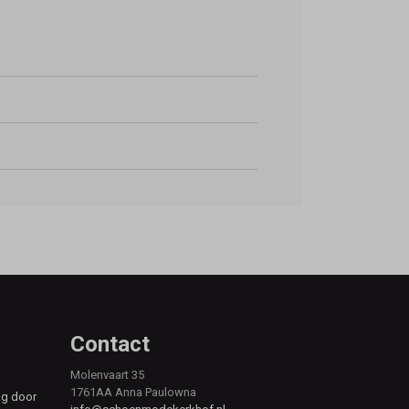
Contact
Molenvaart 35
1761AA Anna Paulowna
ag door