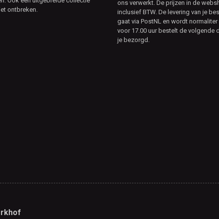
. Ook een uitgebreide collectie
ons verwerkt. De prijzen in de webs
et ontbreken.
inclusief BTW. De levering van je bes
gaat via PostNL en wordt normaliter 
voor 17.00 uur bestelt de volgende d
je bezorgd.
rkhof