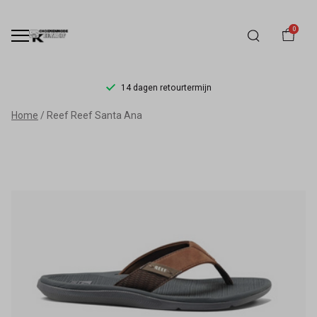
0
14 dagen retourtermijn
Reef
Home
Reef Reef Santa Ana
Reef
Santa
Ana
-
Schoenmode
Kerkhof