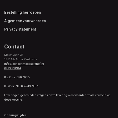
Footer
Bestelling herroepen
Algemene voorwaarden
Privacy statement
Contact
Molenvaart 35
1761AA Anna Paulowna
info@schoenmodekerkhof.nl
0223-531344
K.v.K. nr: 37039415
BTW nr: NL803674399B01
Leveringen geschieden volgens onze leveringsvoorwaarden zoals vermeld op
deze website.
Openingstijden