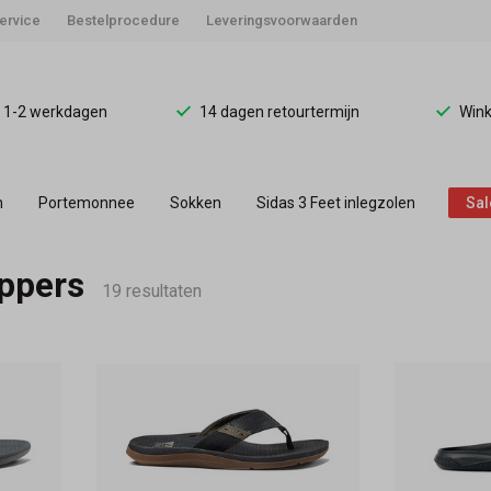
ervice
Bestelprocedure
Leveringsvoorwaarden
d 1-2 werkdagen
14 dagen retourtermijn
Wink
n
Portemonnee
Sokken
Sidas 3 Feet inlegzolen
Sal
ippers
19 resultaten