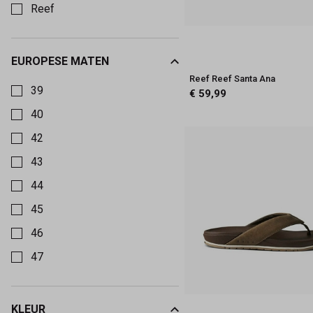
Kerkhof
Reef
-
EUROPESE MATEN
Schoenmode
Kies een Europese maten om op te filteren
Reef Reef Santa Ana
39
€ 59,99
Kerkhof
40
42
43
44
45
46
47
KLEUR