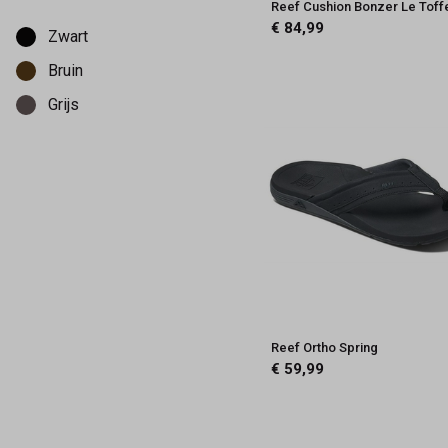
Reef Cushion Bonzer Le Toff
Kies een Kleur om op te filteren
€ 84,99
Zwart
Bruin
Grijs
Reef Ortho Spring
€ 59,99