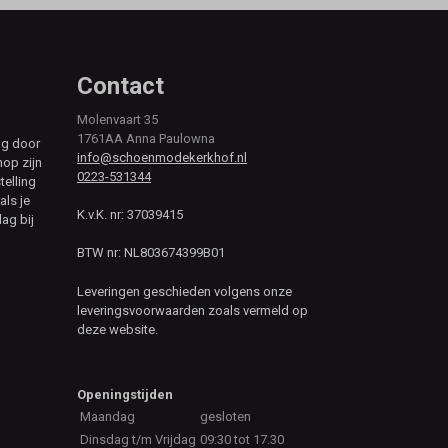
Contact
Molenvaart 35
1761AA Anna Paulowna
ag door
info@schoenmodekerkhof.nl
hop zijn
0223-531344
telling
als je
K.v.K. nr: 37039415
ag bij
BTW nr: NL803674399B01
Leveringen geschieden volgens onze
leveringsvoorwaarden zoals vermeld op
deze website.
Openingstijden
Maandag
gesloten
Dinsdag t/m Vrijdag
09:30 tot 17.30