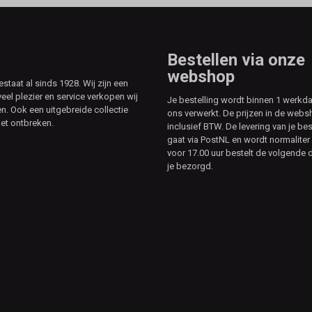
Bestellen via onze
webshop
aat al sinds 1928. Wij zijn een
veel plezier en service verkopen wij
Je bestelling wordt binnen 1 werkd
. Ook een uitgebreide collectie
ons verwerkt. De prijzen in de webs
et ontbreken.
inclusief BTW. De levering van je bes
gaat via PostNL en wordt normaliter 
voor 17.00 uur bestelt de volgende d
je bezorgd.