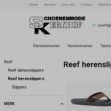
Home
Merken
Over ons
Contact
Klantens
Levertij
Damesschoenen
Herenschoenen
Tasse
Reef
Reef
Reef herensl
herenslippers
Reef damesslippers
kopen?
Reef herenslippers
Slippers
|
Schoenmode
MERK
Kies een Merk om op te filteren