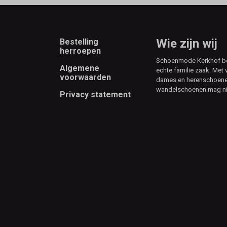
Footer
Wie zijn wij
Bestelling
herroepen
Schoenmode Kerkhof best
Algemene
echte familie zaak. Met 
voorwaarden
dames en herenschoenen
wandelschoenen mag ni
Privacy statement