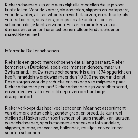
Rieker schoenen zijn er in werkelijk alle modellen die je je voor
kunt stellen. Voor de zomer, als sandalen, slippers en instappers,
voor de winter, als snowboots en winterlaarzen, en natuurlijk als
veterschoenen, sneakers, pumps en alle andere soorten
schoenen die je kunt verzinnen. Er is een ruime keuze aan
damesschoenen en herenschoenen, alleen kinderschoenen
maakt Rieker niet.
Informatie Rieker schoenen
Rieker is een groot merk schoenen dat al lang bestaat. Rieker
komt niet uit Duitsland, zoals veel mensen denken, maar uit
Zwitserland. Het Zwitserse schoenmerk is al in 1874 opgericht en
heeft inmiddels wereldwijd meer dan 10.000 mensen in dienst.
Deze zorgen voor de productie en verkoop van miljoenen paar
Rieker schoenen per jaar! Rieker schoenen zijn wereldberoemd,
en worden overal ter wereld geprezen om hun hoge
draagcomfort.
Rieker verkoopt dus heel veel schoenen. Maar het assortiment
van dit merk is dan ook bijzonder groot en breed. Je kunt wel
stellen dat Rieker ieder soort schoen of laars maakt, van laarzen,
wandelschoenen, sportschoenen en sneakers tot sandalen,
slippers, pumps, moccasins, ballerina's, muiltjes en veel meer
soorten schoenen.