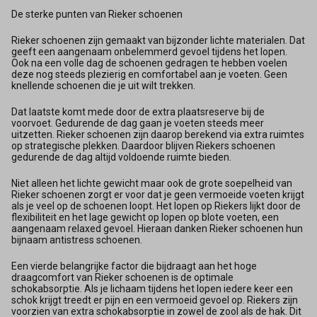
De sterke punten van Rieker schoenen
Rieker schoenen zijn gemaakt van bijzonder lichte materialen. Dat
geeft een aangenaam onbelemmerd gevoel tijdens het lopen.
Ook na een volle dag de schoenen gedragen te hebben voelen
deze nog steeds plezierig en comfortabel aan je voeten. Geen
knellende schoenen die je uit wilt trekken.
Dat laatste komt mede door de extra plaatsreserve bij de
voorvoet. Gedurende de dag gaan je voeten steeds meer
uitzetten. Rieker schoenen zijn daarop berekend via extra ruimtes
op strategische plekken. Daardoor blijven Riekers schoenen
gedurende de dag altijd voldoende ruimte bieden.
Niet alleen het lichte gewicht maar ook de grote soepelheid van
Rieker schoenen zorgt er voor dat je geen vermoeide voeten krijgt
als je veel op de schoenen loopt. Het lopen op Riekers lijkt door de
flexibiliteit en het lage gewicht op lopen op blote voeten, een
aangenaam relaxed gevoel. Hieraan danken Rieker schoenen hun
bijnaam antistress schoenen.
Een vierde belangrijke factor die bijdraagt aan het hoge
draagcomfort van Rieker schoenen is de optimale
schokabsorptie. Als je lichaam tijdens het lopen iedere keer een
schok krijgt treedt er pijn en een vermoeid gevoel op. Riekers zijn
voorzien van extra schokabsorptie in zowel de zool als de hak. Dit