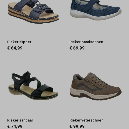
Rieker slipper
Rieker bandschoen
€ 64,99
€ 69,99
Rieker sandaal
Rieker veterschoen
€ 74,99
€ 99,99