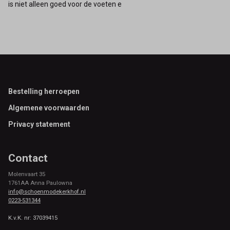
is niet alleen goed voor de voeten e
Footer
Bestelling herroepen
Algemene voorwaarden
Privacy statement
Contact
Molenvaart 35
1761AA Anna Paulowna
info@schoenmodekerkhof.nl
0223-531344
K.v.K. nr: 37039415