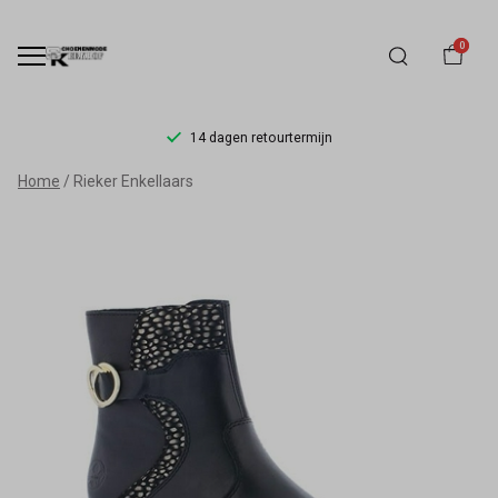
0
14 dagen retourtermijn
Rieker
Home
Rieker Enkellaars
Enkellaars
-
Schoenmode
Kerkhof