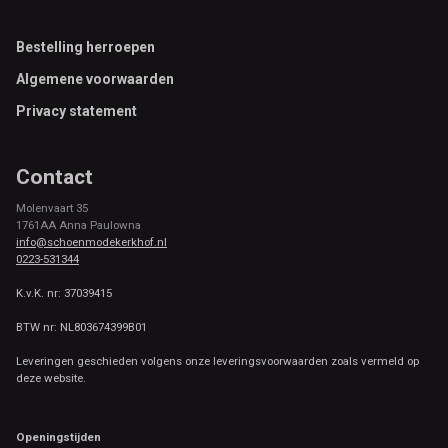
Footer
Bestelling herroepen
Algemene voorwaarden
Privacy statement
Contact
Molenvaart 35
1761AA Anna Paulowna
info@schoenmodekerkhof.nl
0223-531344
K.v.K. nr: 37039415
BTW nr: NL803674399B01
Leveringen geschieden volgens onze leveringsvoorwaarden zoals vermeld op
deze website.
Openingstijden