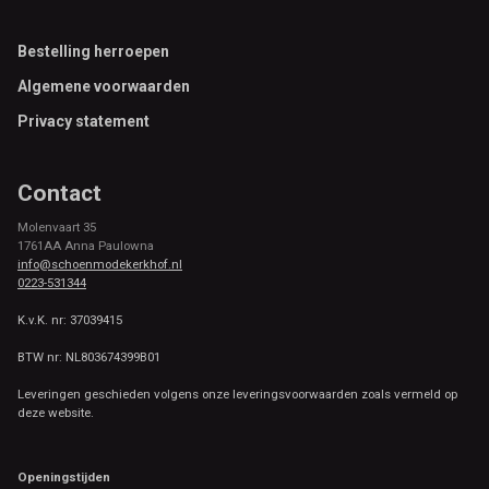
Footer
Bestelling herroepen
Algemene voorwaarden
Privacy statement
Contact
Molenvaart 35
1761AA Anna Paulowna
info@schoenmodekerkhof.nl
0223-531344
K.v.K. nr: 37039415
BTW nr: NL803674399B01
Leveringen geschieden volgens onze leveringsvoorwaarden zoals vermeld op
deze website.
Openingstijden