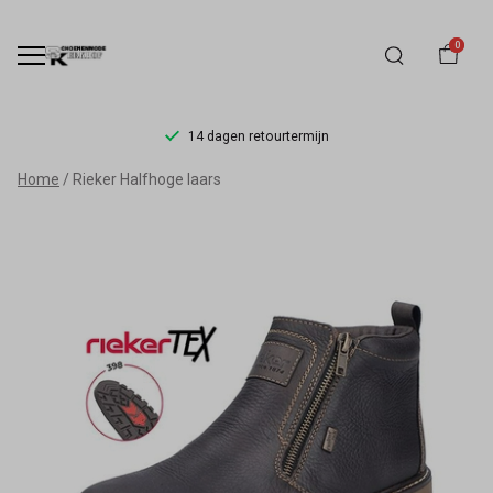
0
14 dagen retourtermijn
Rieker
Home
Rieker Halfhoge laars
Halfhoge
laars
-
Schoenmode
Kerkhof