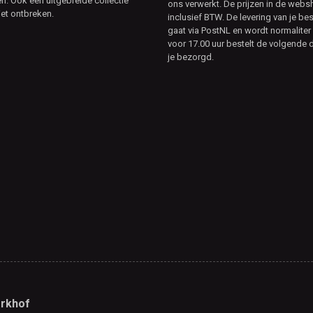
. Ook een uitgebreide collectie
ons verwerkt. De prijzen in de webs
et ontbreken.
inclusief BTW. De levering van je bes
gaat via PostNL en wordt normaliter 
voor 17.00 uur bestelt de volgende d
je bezorgd.
rkhof