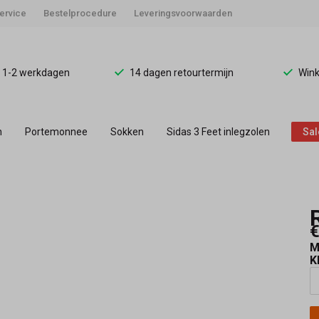
ervice
Bestelprocedure
Leveringsvoorwaarden
d 1-2 werkdagen
14 dagen retourtermijn
Wink
n
Portemonnee
Sokken
Sidas 3 Feet inlegzolen
Sal
€
M
K