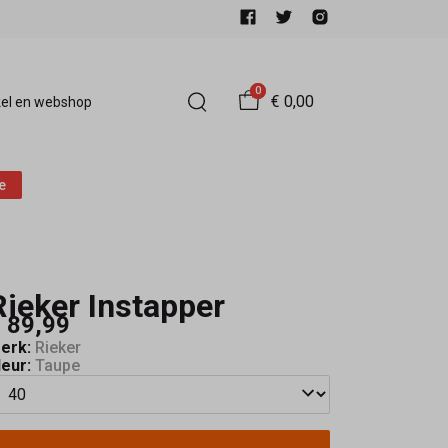
0
€ 0,00
el en webshop
e
Rieker Instapper
 89,99
erk:
Rieker
leur:
Taupe