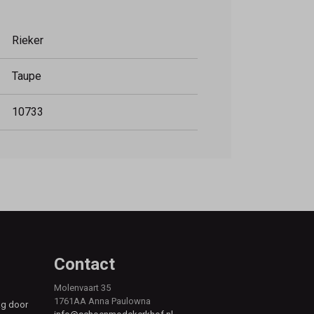
Rieker
Taupe
10733
Contact
Molenvaart 35
1761AA Anna Paulowna
ag door