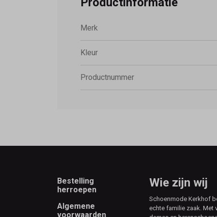
Productinformatie
Merk
Kleur
Productnummer
Footer
Wie zijn wij
Bestelling
herroepen
Schoenmode Kerkhof best
Algemene
echte familie zaak. Met 
voorwaarden