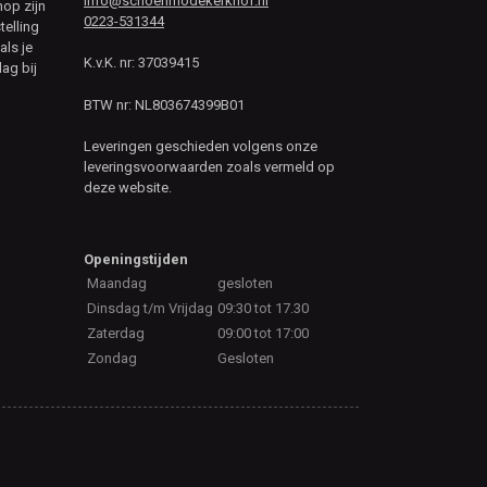
info@schoenmodekerkhof.nl
hop zijn
0223-531344
telling
als je
K.v.K. nr: 37039415
ag bij
BTW nr: NL803674399B01
Leveringen geschieden volgens onze
leveringsvoorwaarden zoals vermeld op
deze website.
Openingstijden
Maandag
gesloten
Dinsdag t/m Vrijdag
09:30 tot 17.30
Zaterdag
09:00 tot 17:00
Zondag
Gesloten