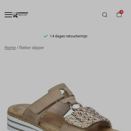
0
14 dagen retourtermijn
Rieker
Home
Rieker slipper
slipper
-
Schoenmode
Kerkhof