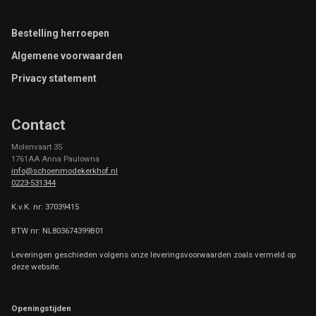
Footer
Bestelling herroepen
Algemene voorwaarden
Privacy statement
Contact
Molenvaart 35
1761AA Anna Paulowna
info@schoenmodekerkhof.nl
0223-531344
K.v.K. nr: 37039415
BTW nr: NL803674399B01
Leveringen geschieden volgens onze leveringsvoorwaarden zoals vermeld op
deze website.
Openingstijden