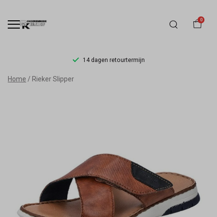
0
14 dagen retourtermijn
Rieker
Home
Rieker Slipper
Slipper
-
Schoenmode
Kerkhof