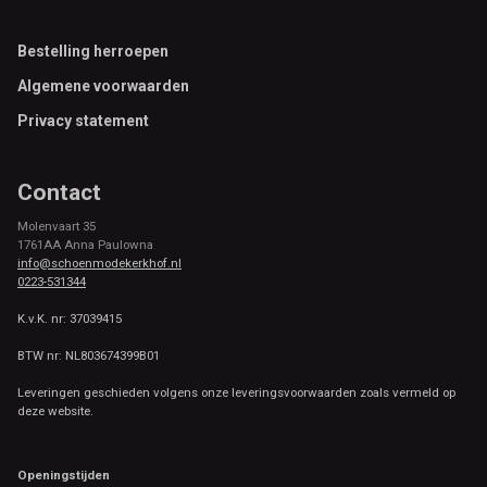
Footer
Bestelling herroepen
Algemene voorwaarden
Privacy statement
Contact
Molenvaart 35
1761AA Anna Paulowna
info@schoenmodekerkhof.nl
0223-531344
K.v.K. nr: 37039415
BTW nr: NL803674399B01
Leveringen geschieden volgens onze leveringsvoorwaarden zoals vermeld op
deze website.
Openingstijden