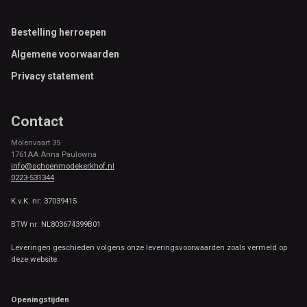
Footer
Bestelling herroepen
Algemene voorwaarden
Privacy statement
Contact
Molenvaart 35
1761AA Anna Paulowna
info@schoenmodekerkhof.nl
0223-531344
K.v.K. nr: 37039415
BTW nr: NL803674399B01
Leveringen geschieden volgens onze leveringsvoorwaarden zoals vermeld op
deze website.
Openingstijden