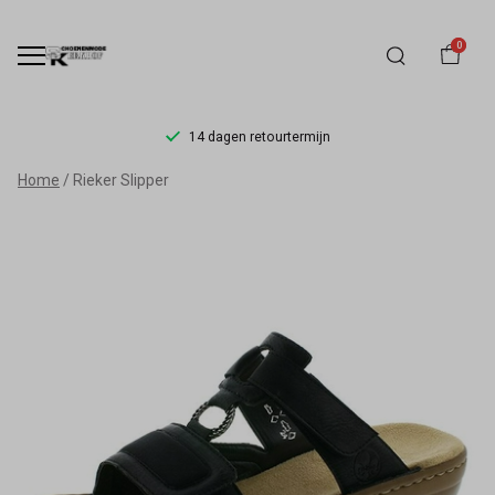
0
14 dagen retourtermijn
Rieker
Home
Rieker Slipper
Slipper
-
Schoenmode
Kerkhof