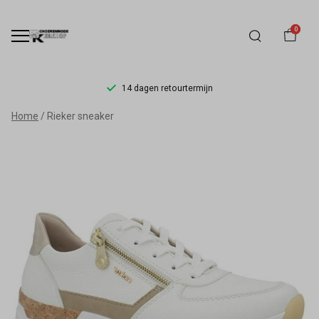
0
14 dagen retourtermijn
Rieker
Home
Rieker sneaker
sneaker
-
Schoenmode
Kerkhof