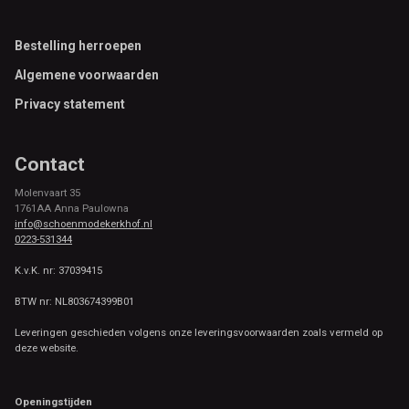
Footer
Bestelling herroepen
Algemene voorwaarden
Privacy statement
Contact
Molenvaart 35
1761AA Anna Paulowna
info@schoenmodekerkhof.nl
0223-531344
K.v.K. nr: 37039415
BTW nr: NL803674399B01
Leveringen geschieden volgens onze leveringsvoorwaarden zoals vermeld op
deze website.
Openingstijden