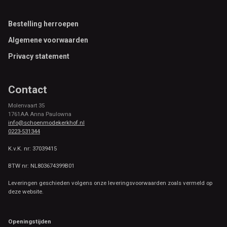
Footer
Bestelling herroepen
Algemene voorwaarden
Privacy statement
Contact
Molenvaart 35
1761AA Anna Paulowna
info@schoenmodekerkhof.nl
0223-531344
K.v.K. nr: 37039415
BTW nr: NL803674399B01
Leveringen geschieden volgens onze leveringsvoorwaarden zoals vermeld op
deze website.
Openingstijden