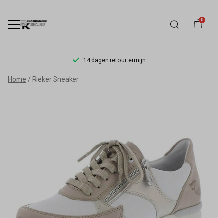
0
14 dagen retourtermijn
Rieker
Home
Rieker Sneaker
Sneaker
-
Schoenmode
Kerkhof