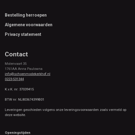
Footer
Bestelling herroepen
Algemene voorwaarden
Privacy statement
Contact
Molenvaart 35
1761AA Anna Paulowna
info@schoenmodekerkhof.nl
0223-531344
K.v.K. nr: 37039415
BTW nr: NL803674399B01
Leveringen geschieden volgens onze leveringsvoorwaarden zoals vermeld op
deze website.
Openingstijden