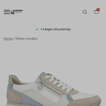
0
14 dagen retourtermijn
Rieker
Home
Rieker sneaker
sneaker
-
Schoenmode
Kerkhof