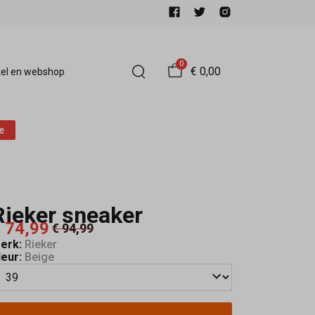
0
€ 0,00
el en webshop
e
Rieker sneaker
 74,99
€ 94,99
erk:
Rieker
leur:
Beige