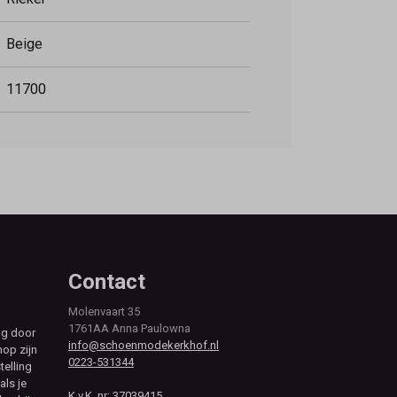
Beige
11700
Contact
Molenvaart 35
1761AA Anna Paulowna
ag door
info@schoenmodekerkhof.nl
hop zijn
0223-531344
telling
als je
K.v.K. nr: 37039415