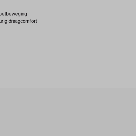
 voetbeweging
urig draagcomfort
diverse outfits. Combineer met jeans, rokjes of casual jurken vo
pen bij Schoenmode Kerkhof
llectie
Rieker damessneakers
. Bestel online of bezoek onze 