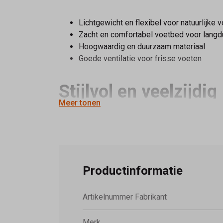
Lichtgewicht en flexibel voor natuurlijke
Zacht en comfortabel voetbed voor langd
Hoogwaardig en duurzaam materiaal
Goede ventilatie voor frisse voeten
Stijlvol en veelzijdig
Meer tonen
Het moderne design van de
49010-62
past bij 
Rieker sneakers ko
Productinformatie
Bij
Schoenmode Kerkhof
vind je een ruime co
Artikelnummer Fabrikant
comfort van de
Rieker 49010-62
.
Merk