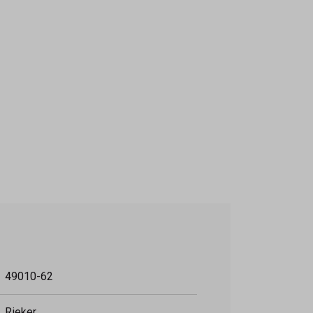
or een sportieve en comfortabele look.
winkel voor deskundig advies en ervaar het
49010-62
Rieker