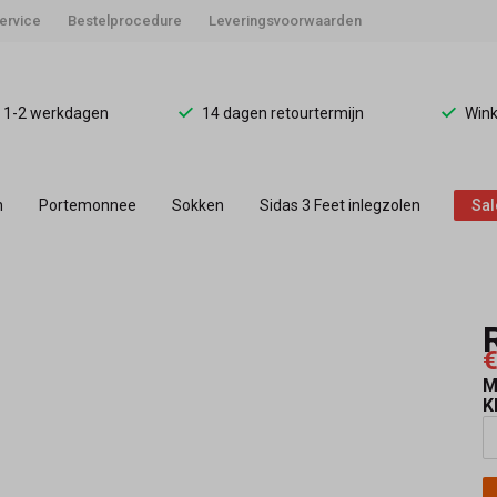
ervice
Bestelprocedure
Leveringsvoorwaarden
d 1-2 werkdagen
14 dagen retourtermijn
Wink
n
Portemonnee
Sokken
Sidas 3 Feet inlegzolen
Sal
€
M
K