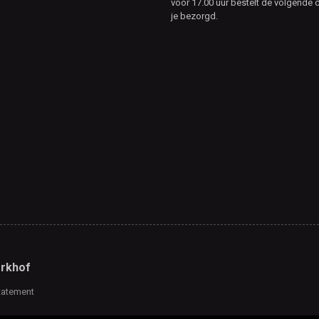
voor 17.00 uur bestelt de volgende d
je bezorgd.
rkhof
tatement