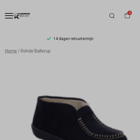
0
14 dagen retourtermijn
Rohde
Home
Rohde Ballerup
Ballerup
-
Schoenmode
Kerkhof