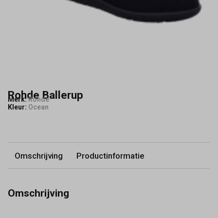
Rohde Ballerup
Merk:
Rohde
Kleur:
Ocean
Omschrijving
Productinformatie
Omschrijving