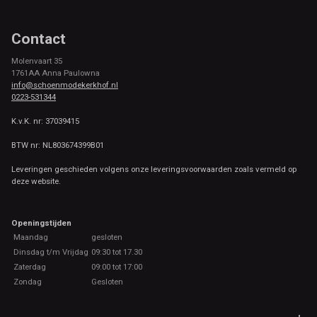
Contact
Molenvaart 35
1761AA Anna Paulowna
info@schoenmodekerkhof.nl
0223-531344
K.v.K. nr: 37039415
BTW nr: NL803674399B01
Leveringen geschieden volgens onze leveringsvoorwaarden zoals vermeld op
deze website.
Openingstijden
Maandag
gesloten
Dinsdag t/m Vrijdag
09:30 tot 17.30
Zaterdag
09:00 tot 17:00
Zondag
Gesloten