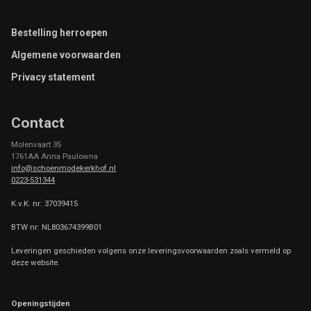
Footer
Bestelling herroepen
Algemene voorwaarden
Privacy statement
Contact
Molenvaart 35
1761AA Anna Paulowna
info@schoenmodekerkhof.nl
0223-531344
K.v.K. nr: 37039415
BTW nr: NL803674399B01
Leveringen geschieden volgens onze leveringsvoorwaarden zoals vermeld op
deze website.
Openingstijden