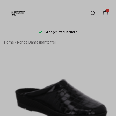
0
14 dagen retourtermijn
Rohde
Home
Rohde Damespantoffel
Damespantoffel
-
Schoenmode
Kerkhof