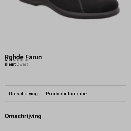
Rohde Farun
Merk:
Rohde
Kleur:
Zwart
Omschrijving
Productinformatie
Omschrijving