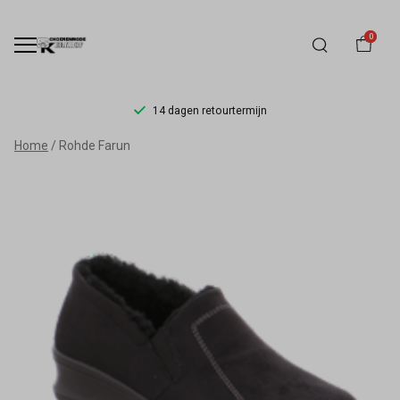
0
14 dagen retourtermijn
Rohde
Home
Rohde Farun
Farun
-
Schoenmode
Kerkhof