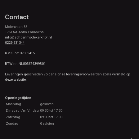
Contact
Molenvaart 35
1761AA Anna Paulowna
info@schoenmodekerkhof.nl
0223-531344
K.v.K. nr: 37039415
BTW nr: NL803674399B01
Leveringen geschieden volgens onze leveringsvoorwaarden zoals vermeld op
deze website.
Openingstijden
Maandag
gesloten
Dinsdag t/m Vrijdag
09:30 tot 17.30
Zaterdag
09:00 tot 17:00
Zondag
Gesloten