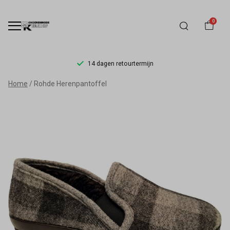
0
14 dagen retourtermijn
Rohde
Home
Rohde Herenpantoffel
Herenpantoffel
-
Schoenmode
Kerkhof