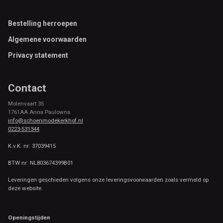
Footer
Bestelling herroepen
Algemene voorwaarden
Privacy statement
Contact
Molenvaart 35
1761AA Anna Paulowna
info@schoenmodekerkhof.nl
0223-531344
K.v.K. nr: 37039415
BTW nr: NL803674399B01
Leveringen geschieden volgens onze leveringsvoorwaarden zoals vermeld op
deze website.
Openingstijden