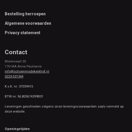
Footer
Bestelling herroepen
Algemene voorwaarden
Privacy statement
Contact
Molenvaart 35
1761AA Anna Paulowna
info@schoenmodekerkhof.nl
0223-531344
K.v.K. nr: 37039415
BTW nr: NL803674399B01
Leveringen geschieden volgens onze leveringsvoorwaarden zoals vermeld op
deze website.
Openingstijden