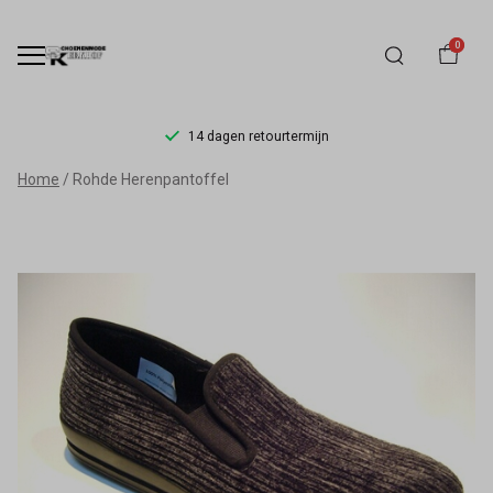
0
14 dagen retourtermijn
Rohde
Home
Rohde Herenpantoffel
Herenpantoffel
-
Schoenmode
Kerkhof