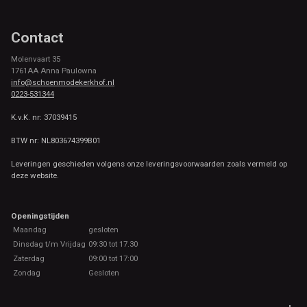
Contact
Molenvaart 35
1761AA Anna Paulowna
info@schoenmodekerkhof.nl
0223-531344
K.v.K. nr: 37039415
BTW nr: NL803674399B01
Leveringen geschieden volgens onze leveringsvoorwaarden zoals vermeld op
deze website.
Openingstijden
Maandag
gesloten
Dinsdag t/m Vrijdag
09:30 tot 17.30
Zaterdag
09:00 tot 17:00
Zondag
Gesloten