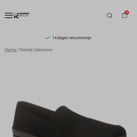
0
14 dagen retourtermijn
Rohde
Home
Rohde Lillestrom
Lillestrom
-
Schoenmode
Kerkhof