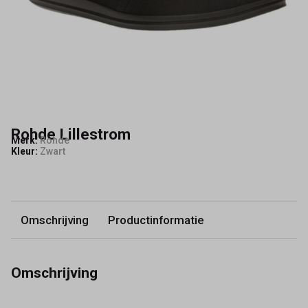
Rohde Lillestrom
Merk:
Rohde
Kleur:
Zwart
Omschrijving
Productinformatie
Omschrijving