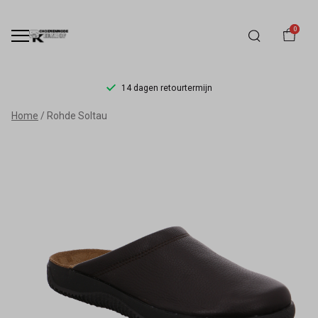
0
14 dagen retourtermijn
Rohde
Home
Rohde Soltau
Soltau
-
Schoenmode
Kerkhof