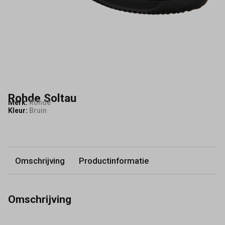
Rohde Soltau
Merk:
Rohde
Kleur:
Bruin
Omschrijving
Productinformatie
Omschrijving