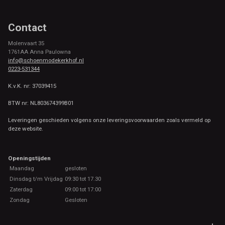
Contact
Molenvaart 35
1761AA Anna Paulowna
info@schoenmodekerkhof.nl
0223-531344
K.v.K. nr: 37039415
BTW nr: NL803674399B01
Leveringen geschieden volgens onze leveringsvoorwaarden zoals vermeld op
deze website.
Openingstijden
Maandag
gesloten
Dinsdag t/m Vrijdag
09:30 tot 17.30
Zaterdag
09:00 tot 17:00
Zondag
Gesloten