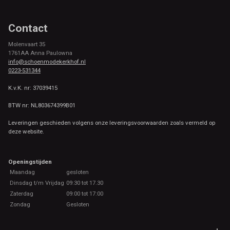
Contact
Molenvaart 35
1761AA Anna Paulowna
info@schoenmodekerkhof.nl
0223-531344
K.v.K. nr: 37039415
BTW nr: NL803674399B01
Leveringen geschieden volgens onze leveringsvoorwaarden zoals vermeld op
deze website.
Openingstijden
Maandag
gesloten
Dinsdag t/m Vrijdag
09:30 tot 17.30
Zaterdag
09:00 tot 17:00
Zondag
Gesloten