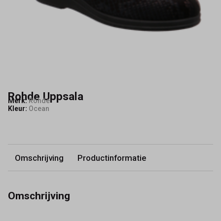
Rohde Uppsala
Merk:
Rohde
Kleur:
Ocean
Omschrijving
Productinformatie
Omschrijving