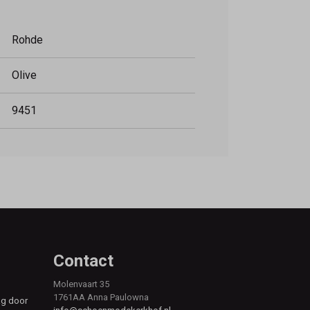
Rohde
Olive
9451
Contact
Molenvaart 35
1761AA Anna Paulowna
ag door