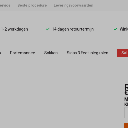
ervice
Bestelprocedure
Leveringsvoorwaarden
d 1-2 werkdagen
14 dagen retourtermijn
Wink
n
Portemonnee
Sokken
Sidas 3 Feet inlegzolen
Sal
€
M
K