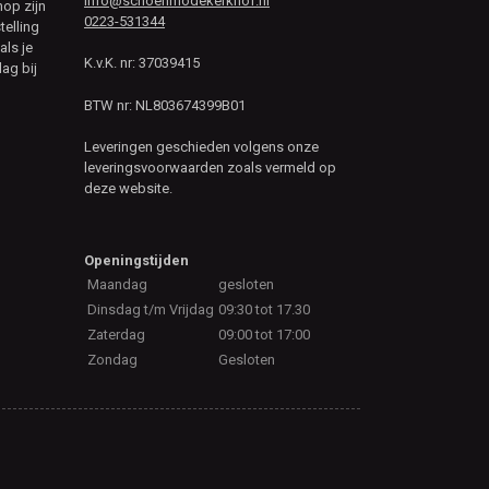
info@schoenmodekerkhof.nl
hop zijn
0223-531344
telling
als je
K.v.K. nr: 37039415
ag bij
BTW nr: NL803674399B01
Leveringen geschieden volgens onze
leveringsvoorwaarden zoals vermeld op
deze website.
Openingstijden
Maandag
gesloten
Dinsdag t/m Vrijdag
09:30 tot 17.30
Zaterdag
09:00 tot 17:00
Zondag
Gesloten