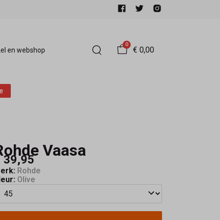
0
€ 0,00
el en webshop
e
Rohde Vaasa
 39,95
erk:
Rohde
leur:
Olive