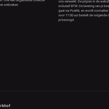
. Ook een uitgebreide collectie
ons verwerkt. De prijzen in de webs
et ontbreken.
inclusief BTW. De levering van je bes
gaat via PostNL en wordt normaliter 
voor 17.00 uur bestelt de volgende d
je bezorgd.
rkhof