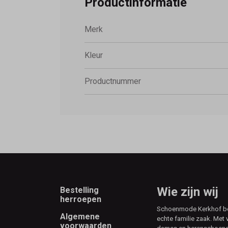
Productinformatie
Merk
Kleur
Productnummer
Footer
Wie zijn wij
Bestelling
herroepen
Schoenmode Kerkhof best
Algemene
echte familie zaak. Met 
voorwaarden