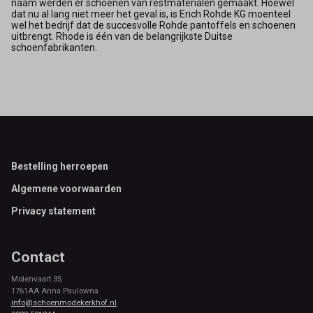
naam werden er schoenen van restmaterialen gemaakt. Hoewel
dat nu al lang niet meer het geval is, is Erich Rohde KG moenteel
wel het bedrijf dat de succesvolle Rohde pantoffels en schoenen
uitbrengt. Rhode is één van de belangrijkste Duitse
schoenfabrikanten.
Footer
Bestelling herroepen
Algemene voorwaarden
Privacy statement
Contact
Molenvaart 35
1761AA Anna Paulowna
info@schoenmodekerkhof.nl