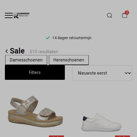
0
14 dagen retourtermijn
Sale
Sale
513 resultaten
-
Damesschoenen
Herenschoenen
Schoenmode
Filters
Kerkhof