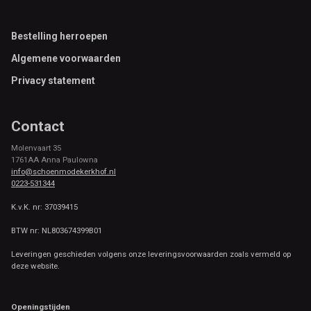
Footer
Bestelling herroepen
Algemene voorwaarden
Privacy statement
Contact
Molenvaart 35
1761AA Anna Paulowna
info@schoenmodekerkhof.nl
0223-531344
K.v.K. nr: 37039415
BTW nr: NL803674399B01
Leveringen geschieden volgens onze leveringsvoorwaarden zoals vermeld op
deze website.
Openingstijden