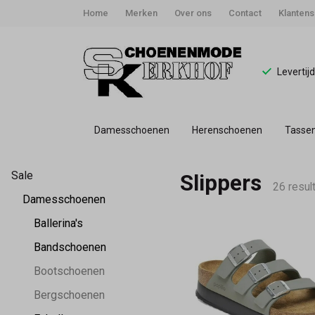
Home
Merken
Over ons
Contact
Klantens
Levertij
Damesschoenen
Herenschoenen
Tasse
Slippers
Sale
Slippers
-
26 resul
Damesschoenen
Schoenmode
Ballerina's
Bandschoenen
Kerkhof
Bootschoenen
Bergschoenen