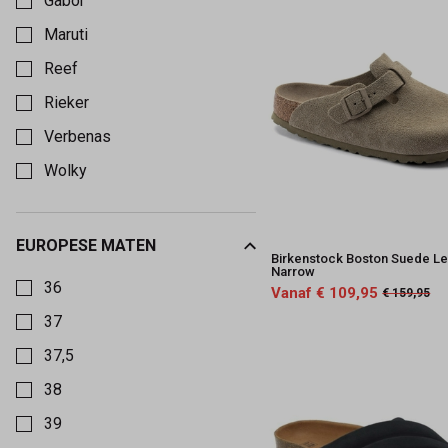
Gabor
Maruti
Reef
Rieker
Verbenas
Wolky
EUROPESE MATEN
Birkenstock Boston Suede Le
Kies een Europese maten om op te filteren
Narrow
36
Vanaf € 109,95
€ 159,95
37
37,5
38
39