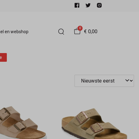
0
€ 0,00
el en webshop
e