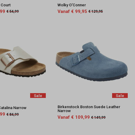
 Court
Wolky O'Conner
,99
Vanaf € 99,95
€ 54,99
€ 129,95
Sale
Sale
Birkenstock Boston Suede Leather
Catalina Narrow
Narrow
,99
€ 84,99
Vanaf € 109,99
€ 149,99