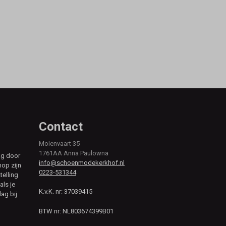
Contact
Molenvaart 35
1761AA Anna Paulowna
ag door
info@schoenmodekerkhof.nl
hop zijn
0223-531344
telling
als je
K.v.K. nr: 37039415
ag bij
BTW nr: NL803674399B01