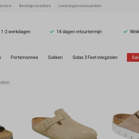
ervice
Bestelprocedure
Leveringsvoorwaarden
d 1-2 werkdagen
14 dagen retourtermijn
Wink
n
Portemonnee
Sokken
Sidas 3 Feet inlegzolen
Sal
taten