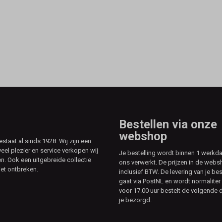
Bestellen via onze
webshop
aat al sinds 1928. Wij zijn een
veel plezier en service verkopen wij
Je bestelling wordt binnen 1 werkd
. Ook een uitgebreide collectie
ons verwerkt. De prijzen in de webs
et ontbreken.
inclusief BTW. De levering van je bes
gaat via PostNL en wordt normaliter 
voor 17.00 uur bestelt de volgende d
je bezorgd.