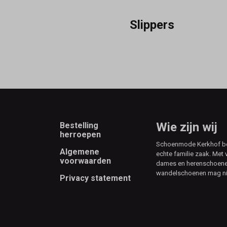
Slippers
Footer
Wie zijn wij
Bestelling
herroepen
Schoenmode Kerkhof best
Algemene
echte familie zaak. Met 
voorwaarden
dames en herenschoenen
wandelschoenen mag ni
Privacy statement