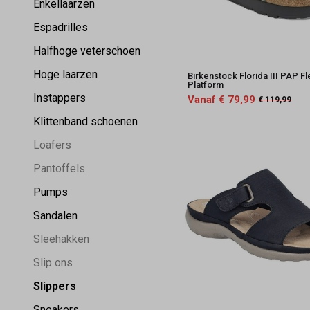
Enkellaarzen
Espadrilles
Halfhoge veterschoen
Hoge laarzen
Birkenstock Florida III PAP Fl
Platform
Instappers
Vanaf € 79,99
€ 119,99
Klittenband schoenen
Loafers
Pantoffels
Pumps
Sandalen
Sleehakken
Slip ons
Slippers
Sneakers