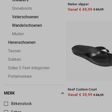
Rieker slipper
Snowboots
Vanaf € 49,99
€ 69,99
Veterschoenen
Wandelschoenen
Muilen
Herenschoenen
Tassen
Sokken
Sidas 3 Feet inlegzolen
Portemonnee
Reef Cushion Court
MERK
Vanaf € 39,99
€ 54,99
Kies een Merk om op te filteren
Birkenstock