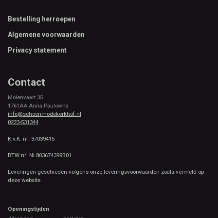
Footer
Bestelling herroepen
Algemene voorwaarden
Privacy statement
Contact
Molenvaart 35
1761AA Anna Paulowna
info@schoenmodekerkhof.nl
0223-531344
K.v.K. nr: 37039415
BTW nr: NL803674399B01
Leveringen geschieden volgens onze leveringsvoorwaarden zoals vermeld op
deze website.
Openingstijden