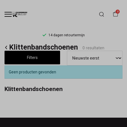
0
14 dagen retourtermijn
Klittenbandschoenen
Klittenbandschoenen
0 resultaten
-
Filters
Schoenmode
Geen producten gevonden
Kerkhof
Klittenbandschoenen