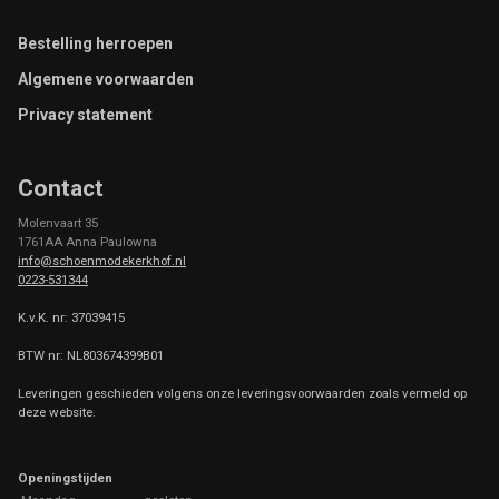
Footer
Bestelling herroepen
Algemene voorwaarden
Privacy statement
Contact
Molenvaart 35
1761AA Anna Paulowna
info@schoenmodekerkhof.nl
0223-531344
K.v.K. nr: 37039415
BTW nr: NL803674399B01
Leveringen geschieden volgens onze leveringsvoorwaarden zoals vermeld op
deze website.
Openingstijden