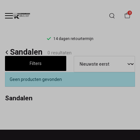
0
14 dagen retourtermijn
Sandalen
Sandalen
0 resultaten
-
Filters
Schoenmode
Geen producten gevonden
Kerkhof
Sandalen